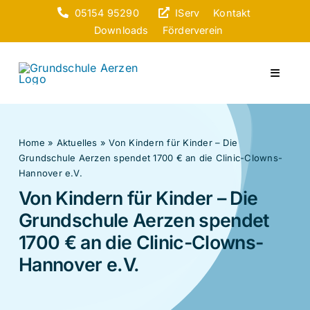
Zum
05154 95290
IServ
Kontakt
Inhalt
Downloads
Förderverein
springen
Toggle
Navigat
Start
Home
»
Aktuelles
»
Von Kindern für Kinder – Die
Über u
Grundschule Aerzen spendet 1700 € an die Clinic-Clowns-
Hannover e.V.
Aktuel
Von Kindern für Kinder – Die
Grundschule Aerzen spendet
Schull
1700 € an die Clinic-Clowns-
Hannover e.V.
Beratu
Ganzta