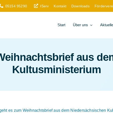
05154 95290
IServ
Kontakt
Downloads
Fördervere
Start
Über uns
Aktuell
Weihnachtsbrief aus de
Kultusministerium
 geht es zum Weihnachtsbrief aus dem Niedersächsischen Kul