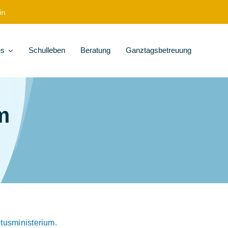
in
es
Schulleben
Beratung
Ganztagsbetreuung
m
tusministerium.