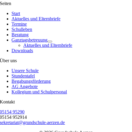
Seiten
Start
Aktuelles und Elternbriefe
Termine
Schulleben
Beratung
Ganztagsbetreuung
Aktuelles und Elternbriefe
Downloads
Über uns
Unsere Schule
Stundentafel
Begabungsförderung
AG Angebote
Kollegium und Schulpersonal
Kontakt
05154 95290
05154 952914
sekretariat@grundschule-aerzen.de