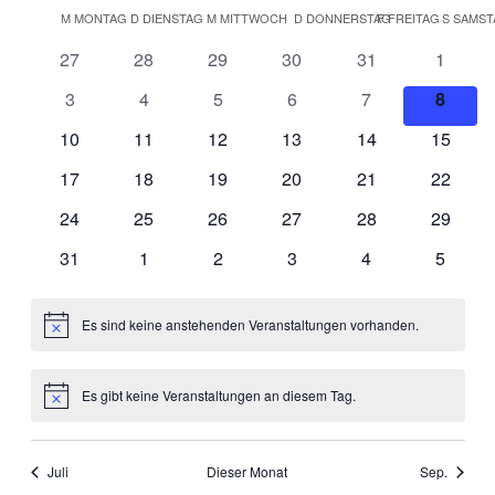
Navig
Kalender
wählen.
M
MONTAG
D
DIENSTAG
M
MITTWOCH
D
DONNERSTAG
F
FREITAG
S
SAMST
und
von
Ansichten
0
0
0
0
0
0
27
28
29
30
31
1
Veranstaltungen
Veranstaltungen
Veranstaltungen
Veranstaltungen
Veranstaltungen
Veranstaltungen
Veranst
Navigati
0
0
0
0
0
0
3
4
5
6
7
8
Veranstaltungen
Veranstaltungen
Veranstaltungen
Veranstaltungen
Veranstaltungen
Verans
0
0
0
0
0
0
10
11
12
13
14
15
Veranstaltungen
Veranstaltungen
Veranstaltungen
Veranstaltungen
Veranstaltungen
Veranst
0
0
0
0
0
0
17
18
19
20
21
22
Veranstaltungen
Veranstaltungen
Veranstaltungen
Veranstaltungen
Veranstaltungen
Veranst
0
0
0
0
0
0
24
25
26
27
28
29
Veranstaltungen
Veranstaltungen
Veranstaltungen
Veranstaltungen
Veranstaltungen
Veranst
0
0
0
0
0
0
31
1
2
3
4
5
Veranstaltungen
Veranstaltungen
Veranstaltungen
Veranstaltungen
Veranstaltungen
Veranst
Es sind keine anstehenden Veranstaltungen vorhanden.
Hinweis
Es gibt keine Veranstaltungen an diesem Tag.
Hinweis
Juli
Dieser Monat
Sep.