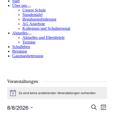
Start
Über uns
Unsere Schule
Stundentafel
Begabungsförderung
AG Angebote
Kollegium und Schulpersonal
Aktuelles
Aktuelles und Elternbriefe
Termine
Schulleben
Beratung
Ganztagsbetreuung
Veranstaltungen
Es sind keine anstehenden Veranstaltungen vorhanden.
Hinweis
8/8/2026
Veranstal
Veran
Suche
Monat
Ansic
Suche
Datum